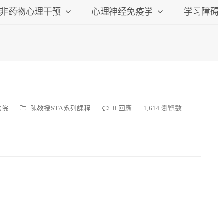
非药物心理干预
心理神经免疫学
学习障
究院
陳教授STA系列課程
0 回應
1,614 瀏覽數