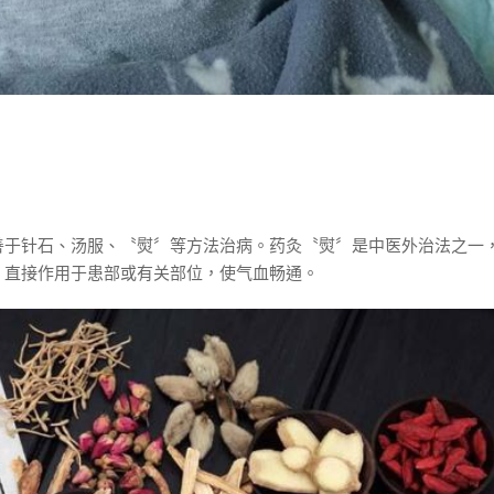
善于针石、汤服、〝熨〞等方法治病。药灸〝熨〞是中医外治法之一
，直接作用于患部或有关部位，使气血畅通。