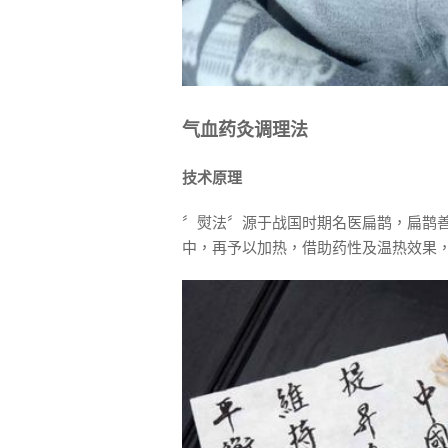
气血药灸调理法
技术
原理
〞熨法〞源于战国时期名医扁鹊，扁鹊
中，再予以加热，借助药性及温热效果