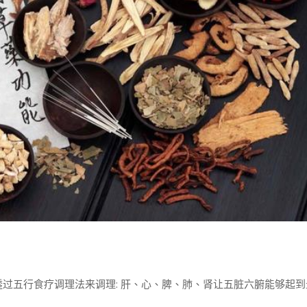
过五行食疗调理法来调理: 肝、心、脾、肺、肾让五脏六腑能够起