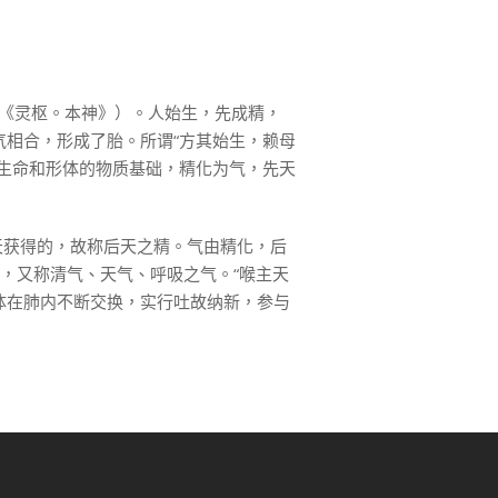
（《灵枢。本神》）。人始生，先成精，
相合，形成了胎。所谓“方其始生，赖母
生命和形体的物质基础，精化为气，先天
天获得的，故称后天之精。气由精化，后
，又称清气、天气、呼吸之气。“喉主天
体在肺内不断交换，实行吐故纳新，参与