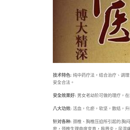
纯中药疗法，结合治疗、调理
技术
特色
:
安全合法。
男女老幼阶可做的理疗，在
安全效果好
:
活血，化瘀，软坚，散结，升
八大
功
效
:
颈椎、胸椎压迫所引起的:胸
针对各种
:
窄，颈椎生理曲度变直，肩周炎，风湿