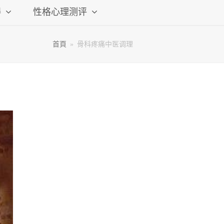
碍
性格心理测评
首頁
»
骨科疼痛中医调理