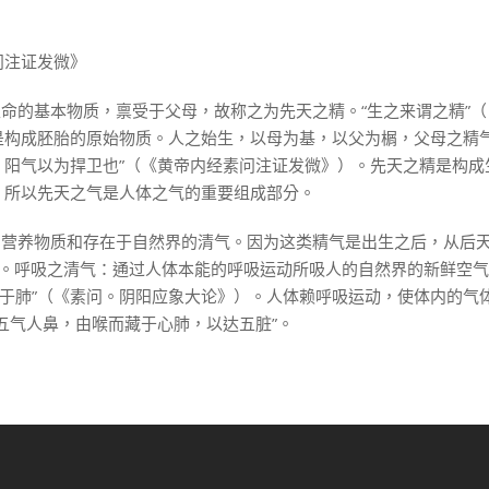
问注证发微》
生命的基本物质，禀受于父母，故称之为先天之精。“生之来谓之精”
是构成胚胎的原始物质。人之始生，以母为基，以父为榍，父母之精气
，阳气以为捍卫也”（《黄帝内经素问注证发微》）。先天之精是构成
，所以先天之气是人体之气的重要组成部分。
的营养物质和存在于自然界的清气。因为这类精气是出生之后，从后
。呼吸之清气：通过人体本能的呼吸运动所吸人的自然界的新鲜空气
通于肺”（《素问。阴阳应象大论》）。人体赖呼吸运动，使体内的气
五气人鼻，由喉而藏于心肺，以达五脏”。