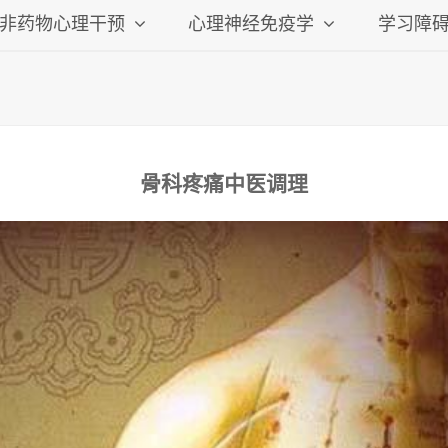
非药物心理干预
心理神经免疫学
学习障
骨科疼痛中医调理