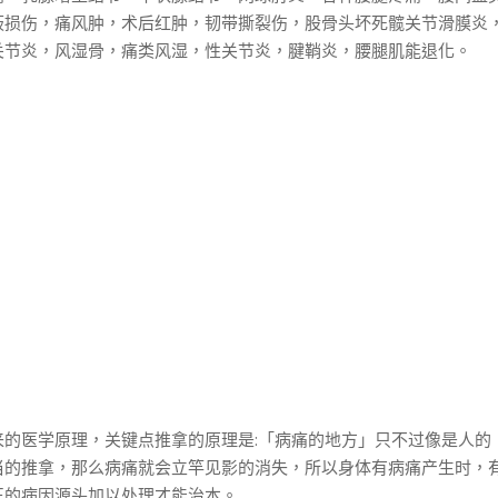
板损伤，痛风肿，术后红肿，韧带撕裂伤，股骨头坏死髋关节滑膜炎
关节炎，风湿骨，痛类风湿，性关节炎，腱鞘炎，腰腿肌能退化。
来的医学原理，关键点推拿的原理是:「病痛的地方」只不过像是人的
当的推拿，那么病痛就会立竿见影的消失，所以身体有病痛产生时，
正的病因源头加以处理才能治本。