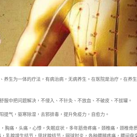
、养生为一体的疗法，有病治病，无病养生。在医院是治疗，在养生
舒服中把问题解决，不侵入、不针灸、不放血、不破皮、不拔罐。
阳提气，驱寒除湿，去邪排毒，提升免疫力，自愈力。
闷，胸痛，头痛，心悸，失眠症状，多年筋骨疼痛，颈椎痛，颈椎骨
痛，乳腺增生结节，甲状腺结节，网球肘炎，各种腰腿疼痛，腰间盘