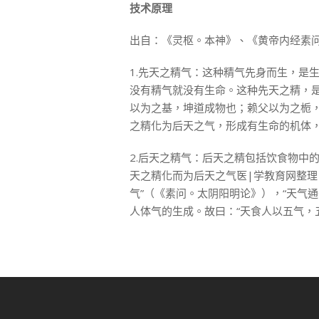
技术
原理
出自：《灵枢。本神》、《黄帝内经素
1.先天之精气：这种精气先身而生，是
没有精气就没有生命。这种先天之精，
以为之基，坤道成物也；赖父以为之栀
之精化为后天之气，形成有生命的机体
2.后天之精气：后天之精包括饮食物中
天之精化而为后天之气医|学教育网整理
气”（《素问。太阴阳明论》），“天气
人体气的生成。故曰：“天食人以五气，