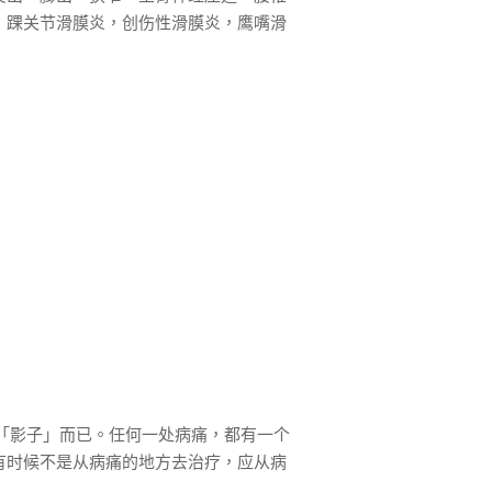
，踝关节滑膜炎，创伤性滑膜炎，鹰嘴滑
「影子」而已。任何一处病痛，都有一个
有时候不是从病痛的地方去治疗，应从病