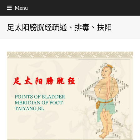
Menu
足太阳膀胱经疏通、排毒、扶阳