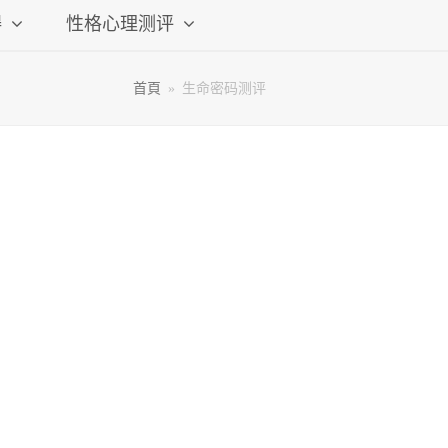
碍
性格心理测评
首頁
»
生命密码测评