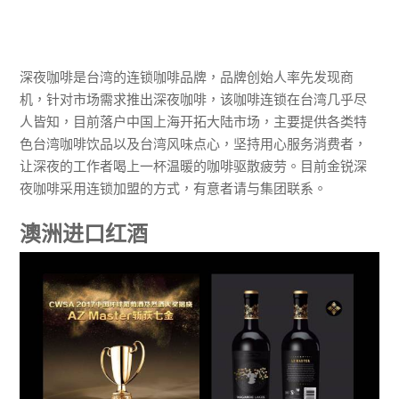
深夜咖啡是台湾的连锁咖啡品牌，品牌创始人率先发现商
机，针对市场需求推出深夜咖啡，该咖啡连锁在台湾几乎尽
人皆知，目前落户中国上海开拓大陆市场，主要提供各类特
色台湾咖啡饮品以及台湾风味点心，坚持用心服务消费者，
让深夜的工作者喝上一杯温暖的咖啡驱散疲劳。目前金锐深
夜咖啡采用连锁加盟的方式，有意者请与集团联系。
澳洲进口红酒