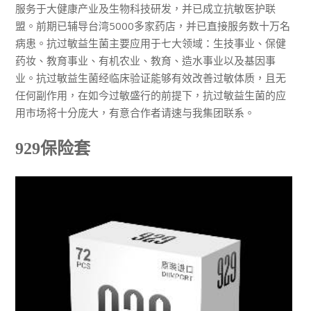
服务于大健康产业及生物科技研发，并已成立抗敏医护联
盟。前期已辅导台湾5000多家药店，并已直接服务数十万名
病患。抗过敏益生菌主要应用于七大领域：生技事业、保健
药妆、教育事业、有机农业、教育、造水事业以及基因事
业。抗过敏益生菌经临床验证能够有效改善过敏体质，且无
任何副作用，在如今过敏盛行的前提下，抗过敏益生菌的应
用市场将十分庞大，有意合作者请速与我集团联系。
929保险套