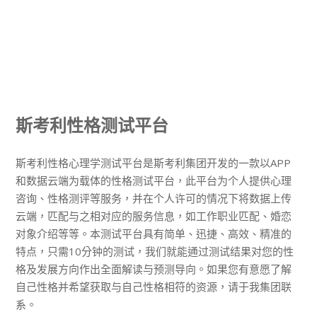
斯考利性格测试平台
斯考利性格心理学测试平台是斯考利集团开发的一款以APP
和数据云端为载体的性格测试平台，此平台为个人提供心理
咨询、性格测评等服务，并在个人许可的情况下将数据上传
云端，匹配与之相对应的服务信息，如工作职业匹配、婚恋
对象介绍等等。本测试平台具有简单、迅捷、高效、精准的
特点，只需10分钟的测试，我们就能通过测试结果对您的性
格及发展方向作出全面解读与预测导向。如果您有意愿了解
自己性格并希望获取与自己性格相符的资源，请于我集团联
系。