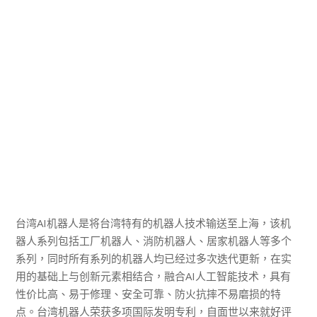
台湾AI机器人是将台湾特有的机器人技术输送至上海，该机
器人系列包括工厂机器人、消防机器人、居家机器人等多个
系列，同时所有系列的机器人均已经过多次迭代更新，在实
用的基础上与创新元素相结合，融合AI人工智能技术，具有
性价比高、易于修理、安全可靠、防火抗摔不易磨损的特
点。台湾机器人荣获多项国际发明专利，自面世以来就好评