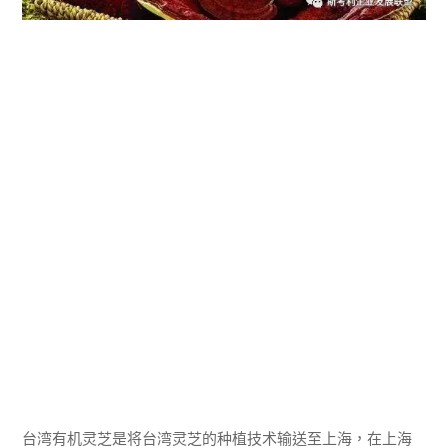
台湾有机灵芝是将台湾灵芝的种植技术输送至上海，在上海