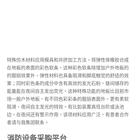
特殊仿木材料应用模具和共挤加工方法，将弹性体橡胶合成
在地板的表面的彩色软条，这种彩色软条除增加户外地板的
的靓丽效果外，弹性材料也具备阻滑和脚底触觉的舒适的效
果；同时彩色条的成分中含有高效的发光石粉，昼间储存的
能量能在夜间自主发出荧光。这种特殊功能的地板比目前市
场一般户外地板，有不同色彩彩条的靓丽表面外，更有柔软
阻滑、夜间自主发光的特效。有比如装置高低台阶或泳池
边，在夜间还有警示作用。该项材料应用广泛，有意者合作
者请与我集团联系。
消防设备采购平台