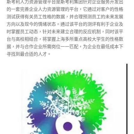
斯考利人力资源管理平台是斯考利集团针对企业服务开发出
的一套完善企业人力资源管理的平台，它通过对客户的性格
测试获得有关员工性格的数据，并合理预测员工的未来发展
方向以及现今的情绪状态。通过该平台的测评有利于企业及
时掌握员工动态，针对未来建立合理的反应机制，同时该平
台与高校相结合，将掌握上海多所重点高校大学生的性格数
据，并与合作企业所需岗位一一匹配，为企业在最低成本下
寻找到最合适的人才。