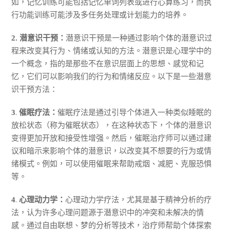
如，记忆训练可能包括记忆单词列表或进行心算练习，而执
行功能训练可能涉及多任务处理或计划能力的培养。
潜意识干预是一种通过影响个体的潜意识过
2. 潜意识干预：
程来改变其行为、情绪或认知的方法。潜意识是心理学中的
一个概念，指的是那些不在意识层面上的思想、感觉和记
忆，它们可以影响我们的行为和情绪反应。以下是一些潜意
识干预方法：
.
催眠疗法是通过引导个体进入一种类似睡眠的
3
催眠疗法：
放松状态（称为催眠状态），在这种状态下，个体的潜意识
变得更加开放和接受性增强。然后，催眠治疗师可以通过建
议和暗示来影响个体的潜意识，以改变其不想要的行为或情
绪模式。例如，可以使用催眠来帮助戒烟、减肥、克服恐惧
等。
.
心理动力学疗法，尤其是基于精神分析的疗
4
心理动力学：
法，认为许多心理问题源于潜意识中的冲突和未解决的情
感。通过自由联想、梦的分析等技术，治疗师帮助个体探索