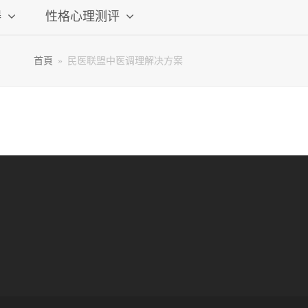
碍
性格心理测评
首頁
»
民医联盟中医调理解决方案