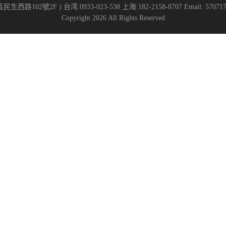
路102號2F ) 台湾:0933-023-538 上海:182-2158-8707 Email: 570717
Copyright 2026 All Rights Reserved